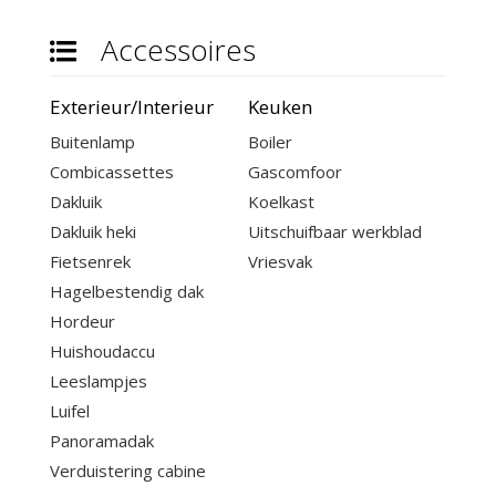
Accessoires
Exterieur/Interieur
Keuken
Buitenlamp
Boiler
Combicassettes
Gascomfoor
Dakluik
Koelkast
Dakluik heki
Uitschuifbaar werkblad
Fietsenrek
Vriesvak
Hagelbestendig dak
Hordeur
Huishoudaccu
Leeslampjes
Luifel
Panoramadak
Verduistering cabine